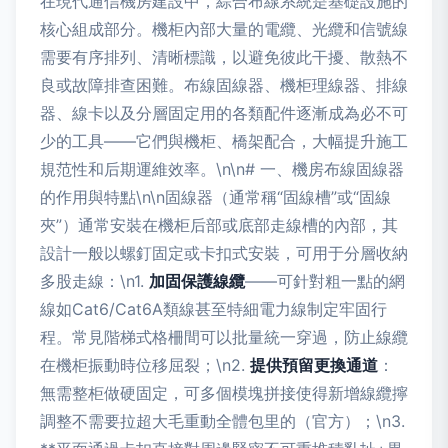
在現代通信機房建設中，綜合布線系統是基礎設施的
核心組成部分。機柜內部大量的電纜、光纜和信號線
需要有序排列、清晰標識，以避免彼此干擾、散熱不
良或故障排查困難。布線固線器、機柜理線器、排線
器、線卡以及分層固定用的各類配件逐漸成為必不可
少的工具——它們與機柜、橋架配合，大幅提升施工
規范性和后期運維效率。\n\n# 一、機房布線固線器
的作用與特點\n\n固線器（通常稱“固線槽”或“固線
夾”）通常安裝在機柜后部或底部走線槽的內部，其
設計一般以螺釘固定或卡扣式安裝，可用于分層收納
多股走線：\n1.
加固保護線纜
——可針對粗一點的網
線如Cat6/Cat6A類線甚至特細電力線制定牢固行
程。常見階梯式格柵間可以批量統一穿過，防止線纜
在機柜振動時位移屈裂；\n2.
提供預留更換通道
：
無需整柜做硬固定，可多個模塊拼接使得新增線纜擰
調整不需要拉超大毛重動全體包里的（官方）；\n3.