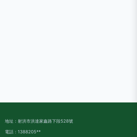
地址：射洪市洪達家鑫路下段528號
電話：1388205**